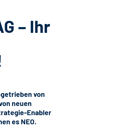
G – Ihr
!
getrieben von
 von neuen
Strategie-Enabler
hen es NEO.