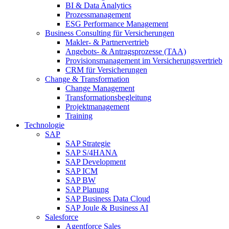
BI & Data Analytics
Prozessmanagement
ESG Performance Management
Business Consulting für Versicherungen
Makler- & Partnervertrieb
Angebots- & Antragsprozesse (TAA)
Provisionsmanagement im Versicherungsvertrieb
CRM für Versicherungen
Change & Transformation
Change Management
Transformationsbegleitung
Projektmanagement
Training
Technologie
SAP
SAP Strategie
SAP S/4HANA
SAP Development
SAP ICM
SAP BW
SAP Planung
SAP Business Data Cloud
SAP Joule & Business AI
Salesforce
Agentforce Sales