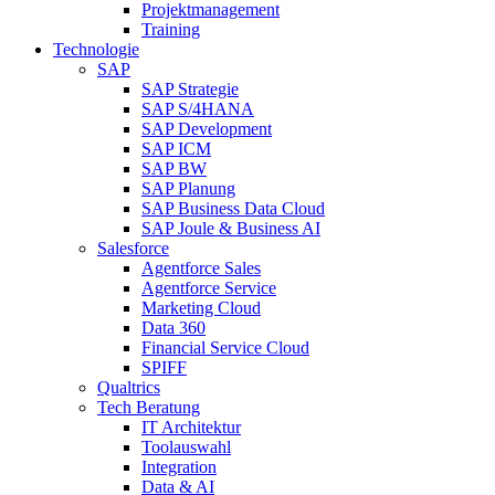
Projektmanagement
Training
Technologie
SAP
SAP Strategie
SAP S/4HANA
SAP Development
SAP ICM
SAP BW
SAP Planung
SAP Business Data Cloud
SAP Joule & Business AI
Salesforce
Agentforce Sales
Agentforce Service
Marketing Cloud
Data 360
Financial Service Cloud
SPIFF
Qualtrics
Tech Beratung
IT Architektur
Toolauswahl
Integration
Data & AI