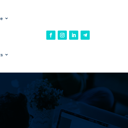
re
ts