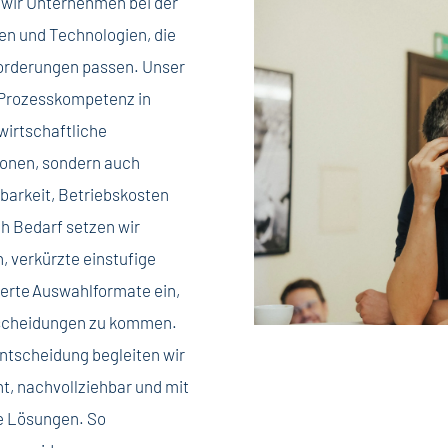
 wir Unternehmen bei der
men und Technologien, die
forderungen passen. Unser
 Prozesskompetenz in
wirtschaftliche
ionen, sondern auch
erbarkeit, Betriebskosten
h Bedarf setzen wir
 verkürzte einstufige
erte
Auswahlformate ein,
ntscheidungen zu kommen.
Entscheidung begleiten wir
, nachvollziehbar und mit
e Lösungen. So