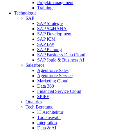
Projektmanagement
Training
Technologie
SAP
SAP Strategie
SAP S/4HANA
SAP Development
SAP ICM
SAP BW
SAP Planung
SAP Business Data Cloud
SAP Joule & Business AI
Salesforce
Agentforce Sales
Agentforce Service
Marketing Cloud
Data 360
Financial Service Cloud
SPIFF
Qualtrics
Tech Beratung
IT Architektur
Toolauswahl
Integration
Data & AI