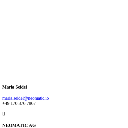
Maria Seidel
maria.seidel@neomatic.io
+49 170 376 7867

NEOMATIC AG