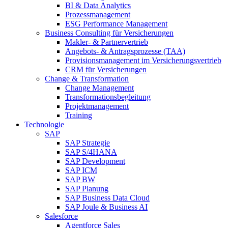
BI & Data Analytics
Prozessmanagement
ESG Performance Management
Business Consulting für Versicherungen
Makler- & Partnervertrieb
Angebots- & Antragsprozesse (TAA)
Provisionsmanagement im Versicherungsvertrieb
CRM für Versicherungen
Change & Transformation
Change Management
Transformationsbegleitung
Projektmanagement
Training
Technologie
SAP
SAP Strategie
SAP S/4HANA
SAP Development
SAP ICM
SAP BW
SAP Planung
SAP Business Data Cloud
SAP Joule & Business AI
Salesforce
Agentforce Sales