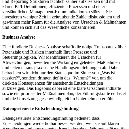
und Reporting-Strukturen fachlich sauber aufzusetzen und mit
klaren KPI-Definitionen, effizienten Prozessen und einer
verständlichen Management-Kommunikation zu stützen. Sie
investieren weniger Zeit in zeitraubende Zahlendiskussionen und
gewinnen mehr Raum für die Analyse von Ursachen & Maßnahmen
und können sich auf das Wesentliche konzentrieren.
Business Analyse
Eine fundierte Business Analyse schafft die nötige Transparenz über
Potenziale und Risiken innerhalb Ihrer Prozesse und
Steuerungslogiken. Wir identifizieren die Ursachen für
Abweichungen, bewerten die Wirkung eingeleiteter Maßnahmen
und leiten daraus praxisnahe Handlungsempfehlungen ab. Dabei
betrachten wir nicht nur den Status quo im Sinne von „Was ist
passiert?“, sondern dringen tief in das „Warum?“ vor, um die
direkten Konsequenzen für anstehende Entscheidungen
aufzuzeigen. Das Ergebnis dabei ist eine klare Ursachenlandkarte
sowie ein priorisierter Maßnahmenplan, der Führungskräfte entlastet
und die Umsetzungsgeschwindigkeit im Unternehmen erhöht.
Datengesteuerte Entscheidungsfindung
Datengesteuerte Entscheidungsfindung bedeutet, dass
Entscheidungen wiederholbar besser werden, weil sie auf klaren
Hypothesen und transparenten Regeln beruhen. Wir unterstützen Sie