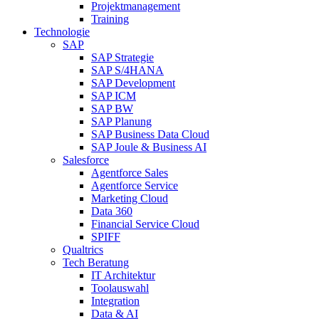
Projektmanagement
Training
Technologie
SAP
SAP Strategie
SAP S/4HANA
SAP Development
SAP ICM
SAP BW
SAP Planung
SAP Business Data Cloud
SAP Joule & Business AI
Salesforce
Agentforce Sales
Agentforce Service
Marketing Cloud
Data 360
Financial Service Cloud
SPIFF
Qualtrics
Tech Beratung
IT Architektur
Toolauswahl
Integration
Data & AI