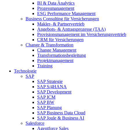
BI & Data Analytics
Prozessmanagement
ESG Performance Management
Business Consulting für Versicherungen
Makler- & Partnervertrieb
Angebots- & Antragsprozesse (TAA)
Provisionsmanagement im Versicherungsvertrieb
CRM für Versicherungen
Change & Transformation
Change Management
Transformationsbegleitung
Projektmanagement
Training
Technologie
SAP
SAP Strategie
SAP S/4HANA
SAP Development
SAP ICM
SAP BW
SAP Planung
SAP Business Data Cloud
SAP Joule & Business AI
Salesforce
Agentforce Sales