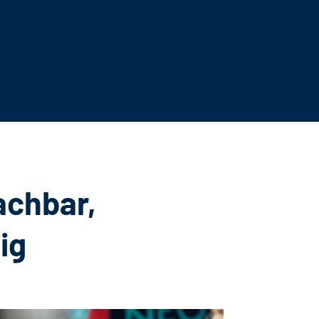
achbar,
ig