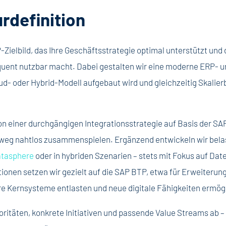
urdefinition
-Zielbild, das Ihre Geschäftsstrategie optimal unterstützt und
uent nutzbar macht. Dabei gestalten wir eine moderne ERP- un
d- oder Hybrid-Modell aufgebaut wird und gleichzeitig Skalierb
tion einer durchgängigen Integrationsstrategie auf Basis der SA
g nahtlos zusammenspielen. Ergänzend entwickeln wir belastb
tasphere
oder in hybriden Szenarien – stets mit Fokus auf Da
ionen setzen wir gezielt auf die SAP BTP, etwa für Erweiteru
hre Kernsysteme entlasten und neue digitale Fähigkeiten ermög
Prioritäten, konkrete Initiativen und passende Value Streams ab 