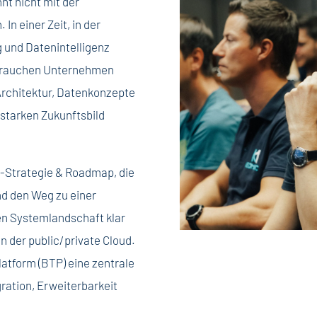
nt nicht mit der
In einer Zeit, in der
 und Datenintelligenz
 brauchen Unternehmen
-Architektur, Datenkonzepte
starken Zukunftsbild
-Strategie & Roadmap, die
und den Weg zu einer
en Systemlandschaft klar
in der public/private Cloud.
latform (BTP) eine zentrale
gration, Erweiterbarkeit