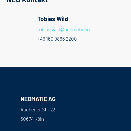
Tobias Wild
tobias.wild@neomatic.io
+49 160 9866 2200
NEOMATIC AG
Aachener Str. 23
50674 Köln