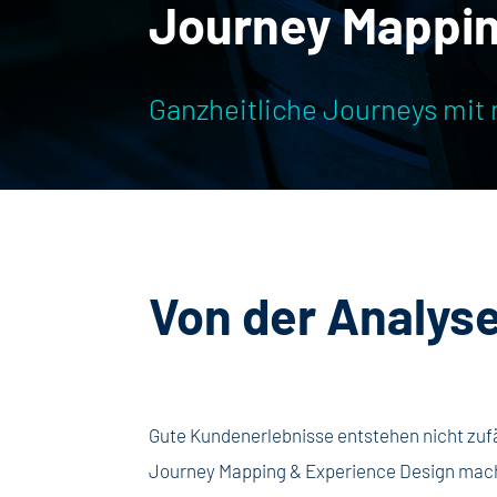
Journey Mappin
Ganzheitliche Journeys mit
Von der Analys
Gute Kundenerlebnisse entstehen nicht zufäl
Journey Mapping & Experience Design mache