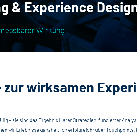
g & Experience Desig
 messbarer Wirkung
e zur wirksamen Exper
lig – sie sind das Ergebnis klarer Strategien, fundierter Anal
n wir Erlebnisse ganzheitlich erfolgreich: über Touchpoints,