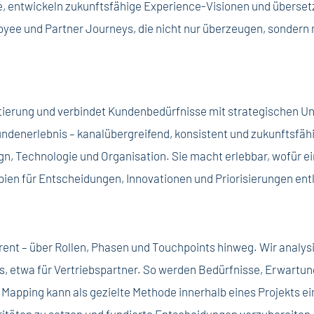
ale, entwickeln zukunftsfähige Experience-Visionen und überset
ee und Partner Journeys, die nicht nur überzeugen, sondern 
entierung und verbindet Kundenbedürfnisse mit strategischen
Kundenerlebnis – kanalübergreifend, konsistent und zukunftsfähi
n, Technologie und Organisation. Sie macht erlebbar, wofür e
ipien für Entscheidungen, Innovationen und Priorisierungen e
ent – über Rollen, Phasen und Touchpoints hinweg. Wir analys
, etwa für Vertriebspartner. So werden Bedürfnisse, Erwartun
y Mapping kann als gezielte Methode innerhalb eines Projekts 