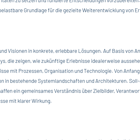
oritäten zu setzen und fundierte Entscheidungen vorzubereite
 belastbare Grundlage für die gezielte Weiterentwicklung von E
nd Visionen in konkrete, erlebbare Lösungen. Auf Basis von A
ys, die zeigen, wie zukünftige Erlebnisse idealerweise aussehe
isse mit Prozessen, Organisation und Technologie. Von Anfang 
ion in bestehende Systemlandschaften und Architekturen. Sol
affen ein gemeinsames Verständnis über Zielbilder, Verantw
isse mit klarer Wirkung.