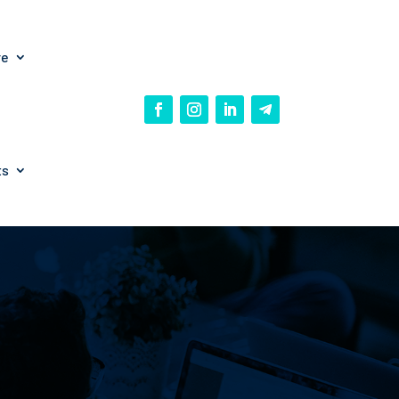
re
ts