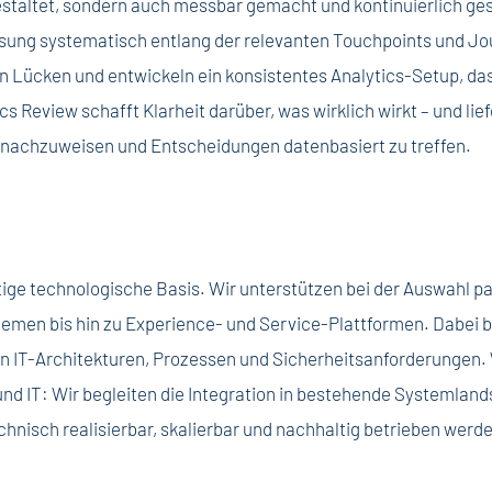
estaltet, sondern auch messbar gemacht und kontinuierlich ge
sung systematisch entlang der relevanten Touchpoints und Jo
en Lücken und entwickeln ein konsistentes Analytics-Setup, d
s Review schafft Klarheit darüber, was wirklich wirkt – und lie
g nachzuweisen und Entscheidungen datenbasiert zu treffen.
tige technologische Basis. Wir unterstützen bei der Auswahl 
emen bis hin zu Experience- und Service-Plattformen. Dabei be
 IT-Architekturen, Prozessen und Sicherheitsanforderungen.
d IT: Wir begleiten die Integration in bestehende Systemlands
hnisch realisierbar, skalierbar und nachhaltig betrieben werd