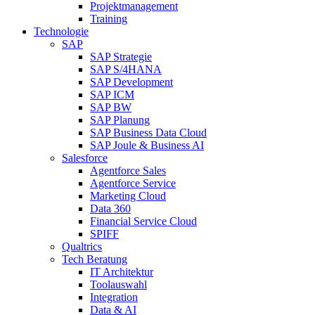
Projektmanagement
Training
Technologie
SAP
SAP Strategie
SAP S/4HANA
SAP Development
SAP ICM
SAP BW
SAP Planung
SAP Business Data Cloud
SAP Joule & Business AI
Salesforce
Agentforce Sales
Agentforce Service
Marketing Cloud
Data 360
Financial Service Cloud
SPIFF
Qualtrics
Tech Beratung
IT Architektur
Toolauswahl
Integration
Data & AI