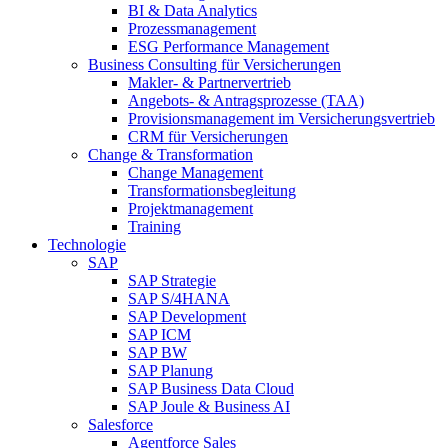
BI & Data Analytics
Prozessmanagement
ESG Performance Management
Business Consulting für Versicherungen
Makler- & Partnervertrieb
Angebots- & Antragsprozesse (TAA)
Provisionsmanagement im Versicherungsvertrieb
CRM für Versicherungen
Change & Transformation
Change Management
Transformationsbegleitung
Projektmanagement
Training
Technologie
SAP
SAP Strategie
SAP S/4HANA
SAP Development
SAP ICM
SAP BW
SAP Planung
SAP Business Data Cloud
SAP Joule & Business AI
Salesforce
Agentforce Sales