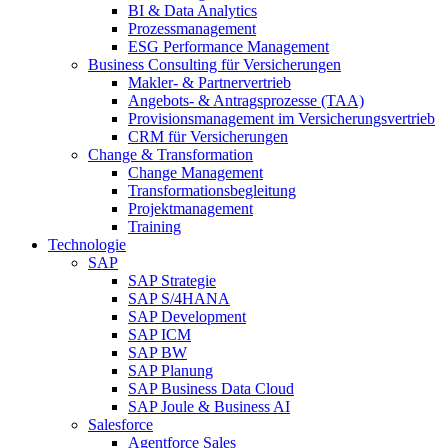
BI & Data Analytics
Prozessmanagement
ESG Performance Management
Business Consulting für Versicherungen
Makler- & Partnervertrieb
Angebots- & Antragsprozesse (TAA)
Provisionsmanagement im Versicherungsvertrieb
CRM für Versicherungen
Change & Transformation
Change Management
Transformationsbegleitung
Projektmanagement
Training
Technologie
SAP
SAP Strategie
SAP S/4HANA
SAP Development
SAP ICM
SAP BW
SAP Planung
SAP Business Data Cloud
SAP Joule & Business AI
Salesforce
Agentforce Sales