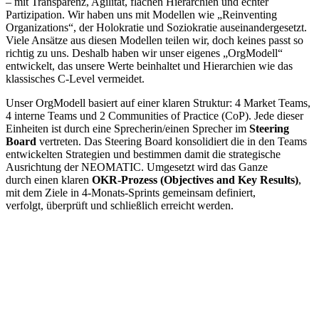
– mit Transparenz, Agilität, flachen Hierarchien und echter
Partizipation. Wir haben uns mit Modellen wie „Reinventing
Organizations“, der Holokratie und Soziokratie auseinandergesetzt.
Viele Ansätze aus diesen Modellen teilen wir, doch keines passt so
richtig zu uns. Deshalb haben wir unser eigenes „OrgModell“
entwickelt, das unsere Werte beinhaltet und Hierarchien wie das
klassisches C-Level vermeidet.
Unser OrgModell basiert auf einer klaren Struktur: 4 Market Teams,
4 interne Teams und 2 Communities of Practice (CoP). Jede dieser
Einheiten ist durch eine Sprecherin/einen Sprecher im
Steering
Board
vertreten. Das Steering Board konsolidiert die in den Teams
entwickelten Strategien und bestimmen damit die strategische
Ausrichtung der NEOMATIC. Umgesetzt wird das Ganze
durch einen klaren
OKR-Prozess (
Objectives
and Key
Results
)
,
mit dem Ziele in 4-Monats-Sprints gemeinsam definiert,
verfolgt, überprüft und schließlich erreicht werden.