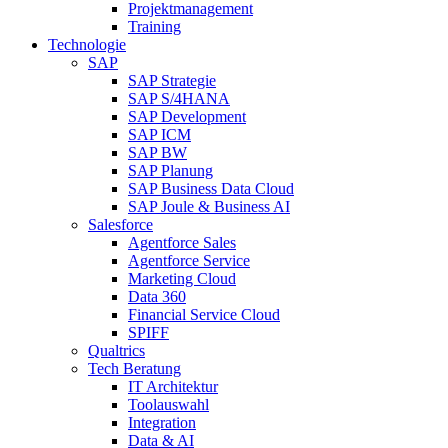
Projektmanagement
Training
Technologie
SAP
SAP Strategie
SAP S/4HANA
SAP Development
SAP ICM
SAP BW
SAP Planung
SAP Business Data Cloud
SAP Joule & Business AI
Salesforce
Agentforce Sales
Agentforce Service
Marketing Cloud
Data 360
Financial Service Cloud
SPIFF
Qualtrics
Tech Beratung
IT Architektur
Toolauswahl
Integration
Data & AI