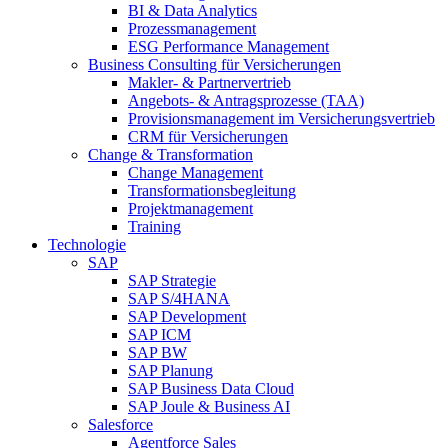
BI & Data Analytics
Prozessmanagement
ESG Performance Management
Business Consulting für Versicherungen
Makler- & Partnervertrieb
Angebots- & Antragsprozesse (TAA)
Provisionsmanagement im Versicherungsvertrieb
CRM für Versicherungen
Change & Transformation
Change Management
Transformationsbegleitung
Projektmanagement
Training
Technologie
SAP
SAP Strategie
SAP S/4HANA
SAP Development
SAP ICM
SAP BW
SAP Planung
SAP Business Data Cloud
SAP Joule & Business AI
Salesforce
Agentforce Sales