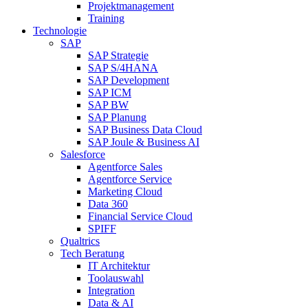
Projektmanagement
Training
Technologie
SAP
SAP Strategie
SAP S/4HANA
SAP Development
SAP ICM
SAP BW
SAP Planung
SAP Business Data Cloud
SAP Joule & Business AI
Salesforce
Agentforce Sales
Agentforce Service
Marketing Cloud
Data 360
Financial Service Cloud
SPIFF
Qualtrics
Tech Beratung
IT Architektur
Toolauswahl
Integration
Data & AI