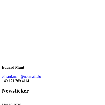
Eduard Munt
eduard.munt@neomatic.io
+49 171 769 4114
Newsticker
Mai
19
2026