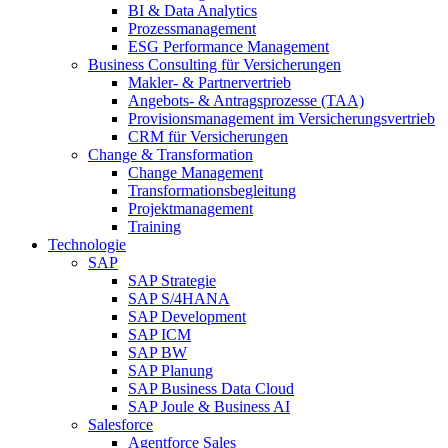
BI & Data Analytics
Prozessmanagement
ESG Performance Management
Business Consulting für Versicherungen
Makler- & Partnervertrieb
Angebots- & Antragsprozesse (TAA)
Provisionsmanagement im Versicherungsvertrieb
CRM für Versicherungen
Change & Transformation
Change Management
Transformationsbegleitung
Projektmanagement
Training
Technologie
SAP
SAP Strategie
SAP S/4HANA
SAP Development
SAP ICM
SAP BW
SAP Planung
SAP Business Data Cloud
SAP Joule & Business AI
Salesforce
Agentforce Sales