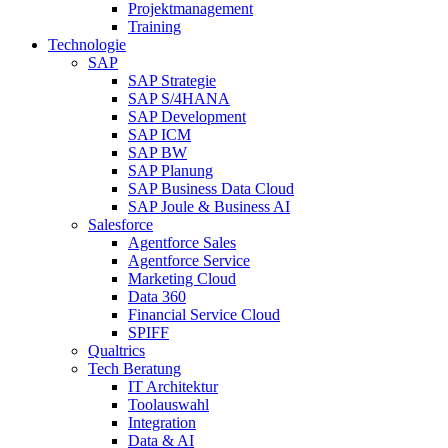
Projektmanagement
Training
Technologie
SAP
SAP Strategie
SAP S/4HANA
SAP Development
SAP ICM
SAP BW
SAP Planung
SAP Business Data Cloud
SAP Joule & Business AI
Salesforce
Agentforce Sales
Agentforce Service
Marketing Cloud
Data 360
Financial Service Cloud
SPIFF
Qualtrics
Tech Beratung
IT Architektur
Toolauswahl
Integration
Data & AI