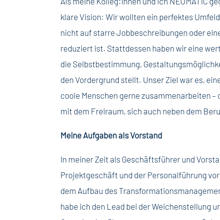
Als meine Kolleg:innen und ich NEOMATIC geg
klare Vision: Wir wollten ein perfektes Umfel
nicht auf starre Jobbeschreibungen oder ei
reduziert ist. Stattdessen haben wir eine wert
die Selbstbestimmung, Gestaltungsmöglichkei
den Vordergrund stellt. Unser Ziel war es, ei
coole Menschen gerne zusammenarbeiten – oh
mit dem Freiraum, sich auch neben dem Beruf
Meine Aufgaben als Vorstand
In meiner Zeit als Geschäftsführer und Vors
Projektgeschäft und der Personalführung vor
dem Aufbau des Transformationsmanagements
habe ich den Lead bei der Weichenstellung u