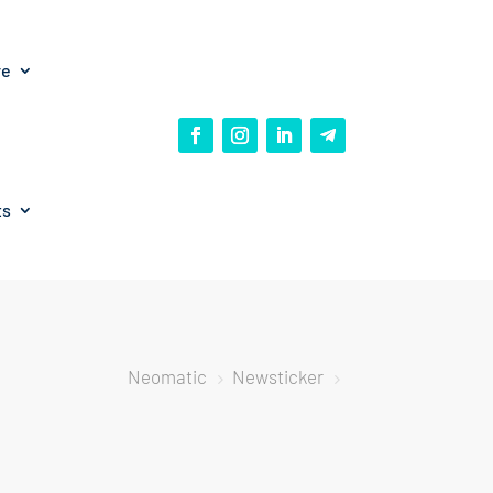
re
ts
Neomatic
Newsticker
5
5