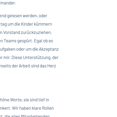
einander.
bend gelesen werden, oder
ttag um die Kinder kümmern
em Vorstand zurückzuziehen,
en Teams gespürt. Egal ob es
ufgaben oder um die Akzeptanz
r mir. Diese Unterstützung, der
seits der Arbeit sind das Herz
öne Worte, sie sind tief in
kert. Wir haben klare Rollen
t, die allen Mitarbeitenden