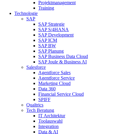
Projektmanagement
Training
Technologie
SAP
SAP Strategie
SAP S/4HANA
SAP Development
SAP ICM
SAP BW
SAP Planung
SAP Business Data Cloud
SAP Joule & Business AI
Salesforce
Agentforce Sales
Agentforce Service
Marketing Cloud
Data 360
Financial Service Cloud
SPIFF
Qualtrics
Tech Beratung
IT Architektur
Toolauswahl
Integration
Data & AI