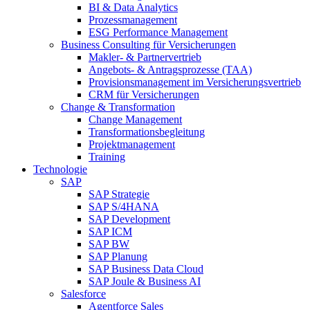
BI & Data Analytics
Prozessmanagement
ESG Performance Management
Business Consulting für Versicherungen
Makler- & Partnervertrieb
Angebots- & Antragsprozesse (TAA)
Provisionsmanagement im Versicherungsvertrieb
CRM für Versicherungen
Change & Transformation
Change Management
Transformationsbegleitung
Projektmanagement
Training
Technologie
SAP
SAP Strategie
SAP S/4HANA
SAP Development
SAP ICM
SAP BW
SAP Planung
SAP Business Data Cloud
SAP Joule & Business AI
Salesforce
Agentforce Sales