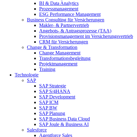
BI & Data Analytics
Prozessmanagement
ESG Performance Management
Business Consulting für Versicherungen
Makler- & Partnervertrieb
Angebots- & Antragsprozesse (TAA)
Provisionsmanagement im Versicherungsvertrieb
CRM für Versicherungen
Change & Transformation
Change Management
Transformationsbegleitung
Projektmanagement
Training
Technologie
SAP
SAP Strategie
SAP S/4HANA
SAP Development
SAP ICM
SAP BW
SAP Planung
SAP Business Data Cloud
SAP Joule & Business AI
Salesforce
Agentforce Sales