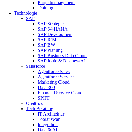
Projektmanagement
Training
Technologie
SAP
SAP Strategie
SAP S/4HANA
SAP Development
SAP ICM
SAP BW
SAP Planung
SAP Business Data Cloud
SAP Joule & Business AI
Salesforce
Agentforce Sales
Agentforce Service
Marketing Cloud
Data 360
Financial Service Cloud
SPIFF
Qualtrics
Tech Beratung
IT Architektur
Toolauswahl
Integration
Data & AI