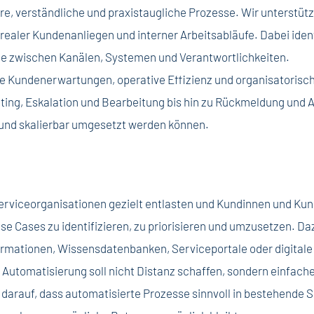
re, verständliche und praxistaugliche Prozesse. Wir unterstütz
ealer Kundenanliegen und interner Arbeitsabläufe. Dabei ident
e zwischen Kanälen, Systemen und Verantwortlichkeiten.
die Kundenerwartungen, operative Effizienz und organisatoris
ing, Eskalation und Bearbeitung bis hin zu Rückmeldung und A
 und skalierbar umgesetzt werden können.
erviceorganisationen gezielt entlasten und Kundinnen und Ku
se Cases zu identifizieren, zu priorisieren und umzusetzen. D
nformationen, Wissensdatenbanken, Serviceportale oder digitale
 Automatisierung soll nicht Distanz schaffen, sondern einfac
darauf, dass automatisierte Prozesse sinnvoll in bestehende Se