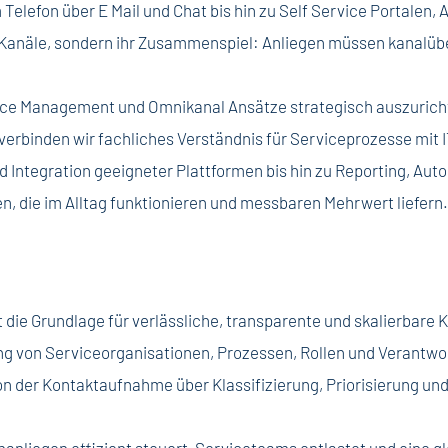
Telefon über E Mail und Chat bis hin zu Self Service Portalen
 Kanäle, sondern ihr Zusammenspiel: Anliegen müssen kanalüber
ice Management und Omnikanal Ansätze strategisch auszurich
 verbinden wir fachliches Verständnis für Serviceprozesse mit
 Integration geeigneter Plattformen bis hin zu Reporting, Aut
, die im Alltag funktionieren und messbaren Mehrwert liefern
die Grundlage für verlässliche, transparente und skalierbare
ng von Serviceorganisationen, Prozessen, Rollen und Verantwor
 der Kontaktaufnahme über Klassifizierung, Priorisierung und
nanliegen effizient steuert, Serviceteams entlastet und eine g