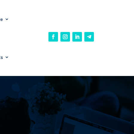
re
ts