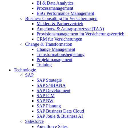
BI & Data Analytics
Prozessmanagement
ESG Performance Management
Business Consulting für Versicherungen
Makler- & Partnervertrieb
Angebots- & Antragsprozesse (TAA)
Provisionsmanagement im Versicherungsvertrieb
CRM für Versicherungen
Change & Transformation
Change Management
Transformationsbegleitung
Projektmanagement
Training
Technologie
SAP
SAP Strategie
SAP S/4HANA
SAP Development
SAP ICM
SAP BW
SAP Planung
SAP Business Data Cloud
SAP Joule & Business AI
Salesforce
Agentforce Sales