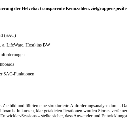
euerung der Helvetia: transparente Kennzahlen, zielgruppenspezifi
ud (SAC)
. a. LifeWare, Host) ins BW
anforderungen
shboards
der SAC-Funktionen
 Zielbild und führten eine strukturierte Anforderungsanalyse durch. D
rds. In kurzen, klar getakteten Iterationen wurden Stories verfeinert
Entwickler-Sessions – stellte sicher, dass Anwender und Entwicklungst