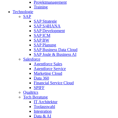
Projektmanagement
Training
Technologie
SAP
SAP Strategie
SAP S/4HANA
SAP Development
SAP ICM
SAP BW
SAP Planung
SAP Business Data Cloud
SAP Joule & Business AI
Salesforce
Agentforce Sales
Agentforce Service
Marketing Cloud
Data 360
Financial Service Cloud
SPIFF
Qualtrics
Tech Beratung
IT Architektur
Toolauswahl
Integration
Data & AI