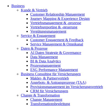
Business
Kunde & Vertrieb
Customer Relationship Management
Journey Mapping & Experience Design
Vertriebsmanagement & -prozesse
Vertriebsreporting & -steuerung
Vergütungsmanagement
Service & Engagement
Customer Engagement & Feedback
Service Management & Omnikanal
Daten & Prozesse
AI Daten Strategie & Governance
Data Management
BI & Data Analytics
Prozessmanagement
ESG Performance Management
Business Consulting für Versicherungen
Makler- & Partnervertrieb
Angebots- & Antragsprozesse (TAA)
Provisionsmanagement im Versicherungsvertrieb
CRM für Versicherungen
Change & Transformation
Change Management
Transformationsbegleitung