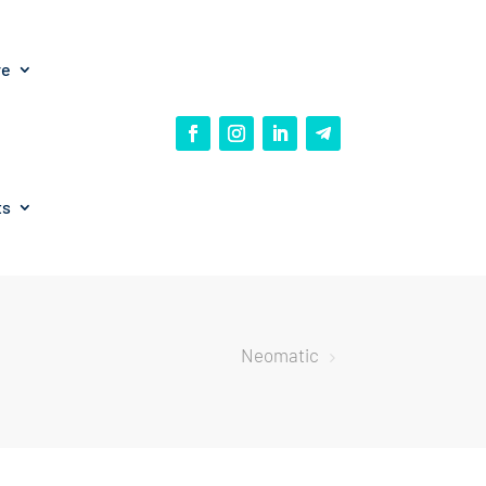
re
ts
Neomatic
5