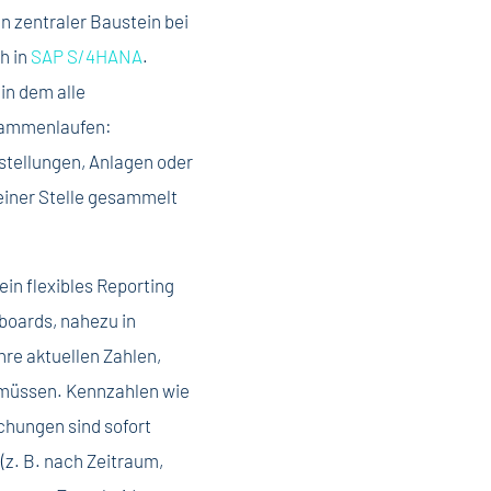
n zentraler Baustein bei
h in
SAP S/4HANA
.
in dem alle
sammenlaufen:
tellungen, Anlagen oder
einer Stelle gesammelt
in flexibles Reporting
boards, nahezu in
hre aktuellen Zahlen,
 müssen. Kennzahlen wie
hungen sind sofort
 (z. B. nach Zeitraum,