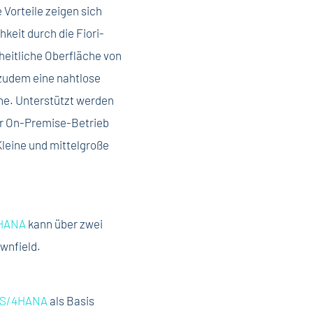
 Vorteile zeigen sich
keit durch die Fiori-
eitliche Oberfläche von
zudem eine nahtlose
he. Unterstützt werden
der On-Premise-Betrieb
Kleine und mittelgroße
4HANA
kann über zwei
wnfield.
 S/4HANA
als Basis