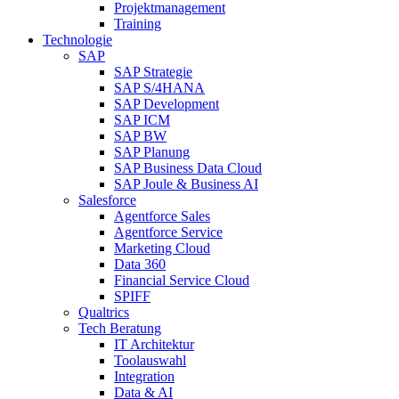
Projektmanagement
Training
Technologie
SAP
SAP Strategie
SAP S/4HANA
SAP Development
SAP ICM
SAP BW
SAP Planung
SAP Business Data Cloud
SAP Joule & Business AI
Salesforce
Agentforce Sales
Agentforce Service
Marketing Cloud
Data 360
Financial Service Cloud
SPIFF
Qualtrics
Tech Beratung
IT Architektur
Toolauswahl
Integration
Data & AI