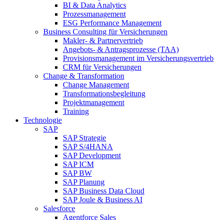
BI & Data Analytics
Prozessmanagement
ESG Performance Management
Business Consulting für Versicherungen
Makler- & Partnervertrieb
Angebots- & Antragsprozesse (TAA)
Provisionsmanagement im Versicherungsvertrieb
CRM für Versicherungen
Change & Transformation
Change Management
Transformationsbegleitung
Projektmanagement
Training
Technologie
SAP
SAP Strategie
SAP S/4HANA
SAP Development
SAP ICM
SAP BW
SAP Planung
SAP Business Data Cloud
SAP Joule & Business AI
Salesforce
Agentforce Sales