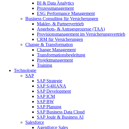
BI & Data Analytics
Prozessmanagement
ESG Performance Management
Business Consulting für Versicherungen
Makler- & Partnervertrieb
Angebots- & Antragsprozesse (TAA)
Provisionsmanagement im Versicherungsvertrieb
CRM für Versicherungen
Change & Transformation
Change Management
Transformationsbegleitung
Projektmanagement
Training
Technologie
SAP
SAP Strategie
SAP S/4HANA
SAP Development
SAP ICM
SAP BW
SAP Planung
SAP Business Data Cloud
SAP Joule & Business AI
Salesforce
Agentforce Sales