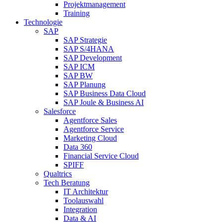
Projektmanagement
Training
Technologie
SAP
SAP Strategie
SAP S/4HANA
SAP Development
SAP ICM
SAP BW
SAP Planung
SAP Business Data Cloud
SAP Joule & Business AI
Salesforce
Agentforce Sales
Agentforce Service
Marketing Cloud
Data 360
Financial Service Cloud
SPIFF
Qualtrics
Tech Beratung
IT Architektur
Toolauswahl
Integration
Data & AI