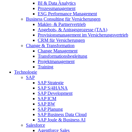
BI & Data Analytics
Prozessmanagement
ESG Performance Management
Business Consulting für Versicherungen
Makler- & Partnervertrieb
Angebots- & Antragsprozesse (TAA)
Provisionsmanagement im Versicherungsvertrieb
CRM für Versicherungen
Change & Transformation
Change Management
Transformationsbegleitung
Projektmanagement
Training
Technologie
SAP
SAP Strategie
SAP S/4HANA
SAP Development
SAP ICM
SAP BW
SAP Planung
SAP Business Data Cloud
SAP Joule & Business AI
Salesforce
Agentforce Sales