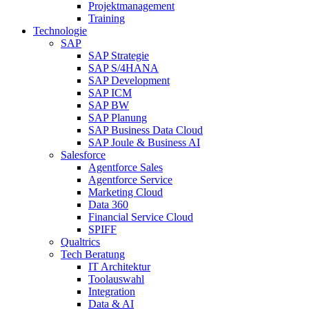
Projektmanagement
Training
Technologie
SAP
SAP Strategie
SAP S/4HANA
SAP Development
SAP ICM
SAP BW
SAP Planung
SAP Business Data Cloud
SAP Joule & Business AI
Salesforce
Agentforce Sales
Agentforce Service
Marketing Cloud
Data 360
Financial Service Cloud
SPIFF
Qualtrics
Tech Beratung
IT Architektur
Toolauswahl
Integration
Data & AI