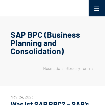
SAP BPC (Business
Planning and
Consolidation)
Neomatic
Glossary Term
5
5
Nov. 24, 2025
Was ist SAP BPC? – SAP’s