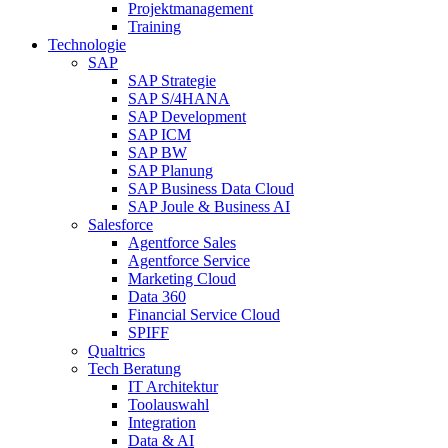
Projektmanagement
Training
Technologie
SAP
SAP Strategie
SAP S/4HANA
SAP Development
SAP ICM
SAP BW
SAP Planung
SAP Business Data Cloud
SAP Joule & Business AI
Salesforce
Agentforce Sales
Agentforce Service
Marketing Cloud
Data 360
Financial Service Cloud
SPIFF
Qualtrics
Tech Beratung
IT Architektur
Toolauswahl
Integration
Data & AI