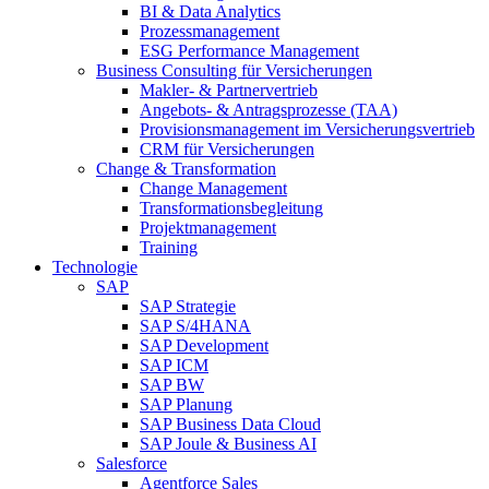
BI & Data Analytics
Prozessmanagement
ESG Performance Management
Business Consulting für Versicherungen
Makler- & Partnervertrieb
Angebots- & Antragsprozesse (TAA)
Provisionsmanagement im Versicherungsvertrieb
CRM für Versicherungen
Change & Transformation
Change Management
Transformationsbegleitung
Projektmanagement
Training
Technologie
SAP
SAP Strategie
SAP S/4HANA
SAP Development
SAP ICM
SAP BW
SAP Planung
SAP Business Data Cloud
SAP Joule & Business AI
Salesforce
Agentforce Sales