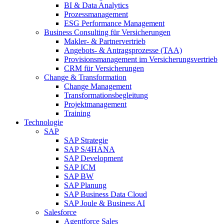
BI & Data Analytics
Prozessmanagement
ESG Performance Management
Business Consulting für Versicherungen
Makler- & Partnervertrieb
Angebots- & Antragsprozesse (TAA)
Provisionsmanagement im Versicherungsvertrieb
CRM für Versicherungen
Change & Transformation
Change Management
Transformationsbegleitung
Projektmanagement
Training
Technologie
SAP
SAP Strategie
SAP S/4HANA
SAP Development
SAP ICM
SAP BW
SAP Planung
SAP Business Data Cloud
SAP Joule & Business AI
Salesforce
Agentforce Sales