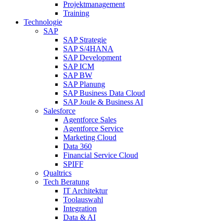
Projektmanagement
Training
Technologie
SAP
SAP Strategie
SAP S/4HANA
SAP Development
SAP ICM
SAP BW
SAP Planung
SAP Business Data Cloud
SAP Joule & Business AI
Salesforce
Agentforce Sales
Agentforce Service
Marketing Cloud
Data 360
Financial Service Cloud
SPIFF
Qualtrics
Tech Beratung
IT Architektur
Toolauswahl
Integration
Data & AI