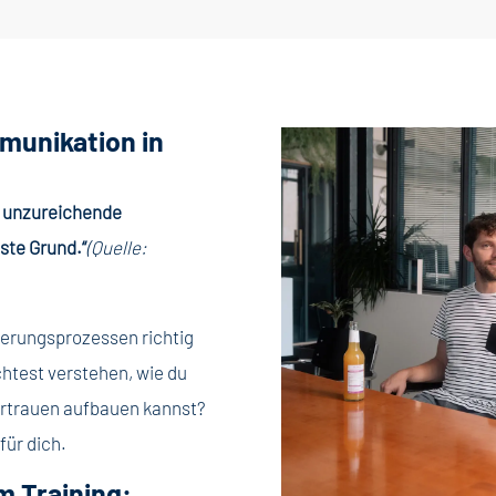
munikation in
d unzureichende
ste Grund.“
(Quelle:
derungsprozessen richtig
chtest verstehen, wie du
ertrauen aufbauen kannst?
für dich.
m Training: