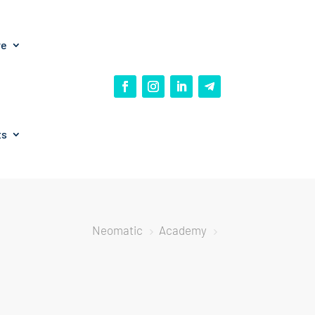
re
ts
Neomatic
Academy
5
5