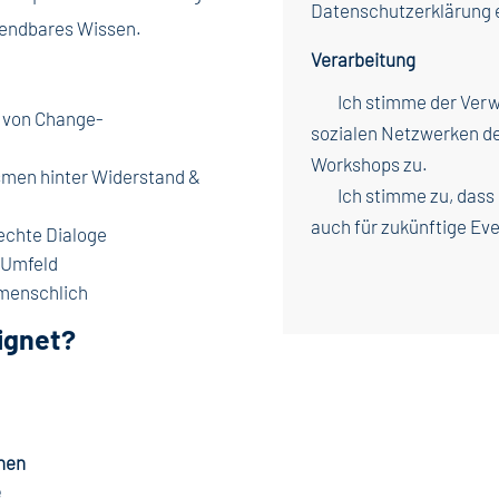
Datenschutzerklärung e
wendbares Wissen.
Verarbeitung
Ich stimme der Ver
g von Change-
sozialen Netzwerken 
Workshops zu.
smen hinter Widerstand &
Ich stimme zu, dass
auch für zukünftige Eve
 echte Dialoge
 Umfeld
nmenschlich
eignet?
nnen
e