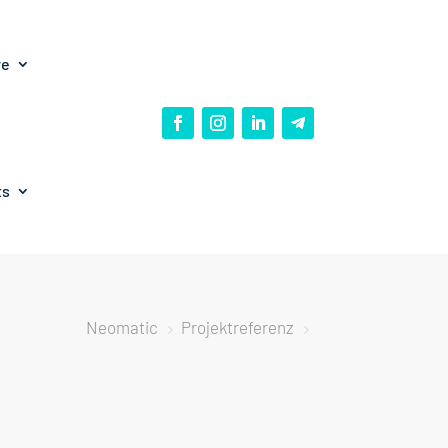
re
ts
Neomatic
Projektreferenz
5
5