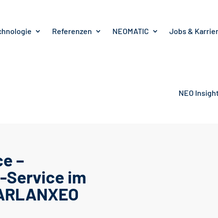
chnologie
Referenzen
NEOMATIC
Jobs & Karrie
NEO Insigh
e –
f-Service im
 ARLANXEO