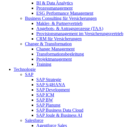
BI & Data Analytics
Prozessmanagement
ESG Performance Management
Business Consulting für Versicherungen
Makler- & Partnervertrieb
Angebots- & Antragsprozesse (TAA)
Provisionsmanagement im Versicherungsvertrieb
CRM für Versicherungen
Change & Transformation
Change Management
Transformationsbegleitung
Projektmanagement
Training
Technologie
SAP
SAP Strategie
SAP S/4HANA
SAP Development
SAP ICM
SAP BW
SAP Planung
SAP Business Data Cloud
SAP Joule & Business AI
Salesforce
Agentforce Sales