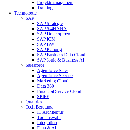
Projektmanagement
Training
Technologie
SAP
SAP Strategie
SAP S/4HANA
SAP Development
SAP ICM
SAP BW
SAP Planung
SAP Business Data Cloud
SAP Joule & Business AI
Salesforce
Agentforce Sales
Agentforce Service
Marketing Cloud
Data 360
Financial Service Cloud
SPIFF
Qualtrics
Tech Beratung
IT Architektur
Toolauswahl
Integration
Data & AI