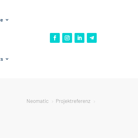
re
ts
Neomatic
Projektreferenz
5
5