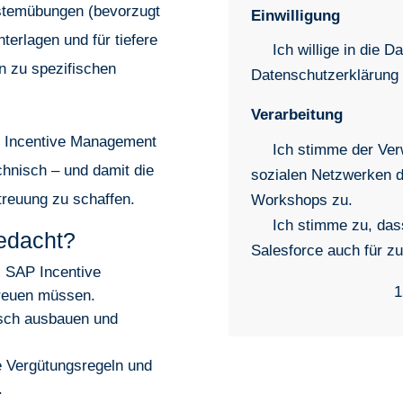
ystemübungen (bevorzugt
Einwilligung
erlagen und für tiefere
Ich willige in die 
n zu spezifischen
Datenschutzerklärung 
Verarbeitung
AP Incentive Management
Ich stimme der Ve
chnisch – und damit die
sozialen Netzwerken
treuung zu schaffen.
Workshops zu.
Ich stimme zu, da
edacht?
Salesforce auch für zu
s SAP Incentive
1
reuen müssen.
isch ausbauen und
e Vergütungsregeln und
.