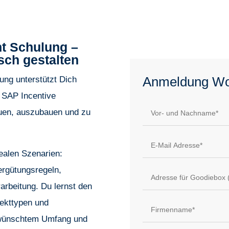
t Schulung –
sch gestalten
Anmeldung Wo
ng unterstützt Dich
 SAP Incentive
uen, auszubauen und zu
ealen Szenarien:
rgütungsregeln,
rarbeitung. Du lernst den
jekttypen und
ewünschtem Umfang und