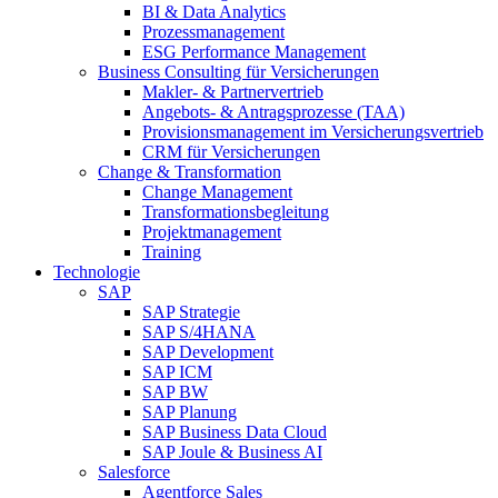
BI & Data Analytics
Prozessmanagement
ESG Performance Management
Business Consulting für Versicherungen
Makler- & Partnervertrieb
Angebots- & Antragsprozesse (TAA)
Provisionsmanagement im Versicherungsvertrieb
CRM für Versicherungen
Change & Transformation
Change Management
Transformationsbegleitung
Projektmanagement
Training
Technologie
SAP
SAP Strategie
SAP S/4HANA
SAP Development
SAP ICM
SAP BW
SAP Planung
SAP Business Data Cloud
SAP Joule & Business AI
Salesforce
Agentforce Sales