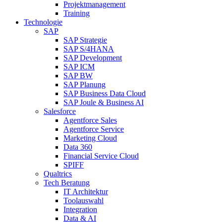
Projektmanagement
Training
Technologie
SAP
SAP Strategie
SAP S/4HANA
SAP Development
SAP ICM
SAP BW
SAP Planung
SAP Business Data Cloud
SAP Joule & Business AI
Salesforce
Agentforce Sales
Agentforce Service
Marketing Cloud
Data 360
Financial Service Cloud
SPIFF
Qualtrics
Tech Beratung
IT Architektur
Toolauswahl
Integration
Data & AI