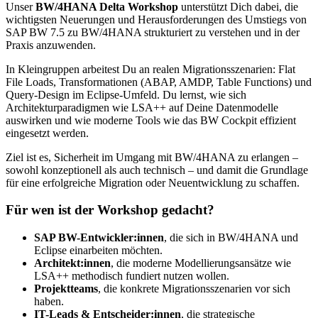
Unser
BW/4HANA Delta Workshop
unterstützt Dich dabei, die
wichtigsten Neuerungen und Herausforderungen des Umstiegs von
SAP BW 7.5 zu BW/4HANA strukturiert zu verstehen und in der
Praxis anzuwenden.
In Kleingruppen arbeitest Du an realen Migrationsszenarien: Flat
File Loads, Transformationen (ABAP, AMDP, Table Functions) und
Query-Design im Eclipse-Umfeld. Du lernst, wie sich
Architekturparadigmen wie LSA++ auf Deine Datenmodelle
auswirken und wie moderne Tools wie das BW Cockpit effizient
eingesetzt werden.
Ziel ist es, Sicherheit im Umgang mit BW/4HANA zu erlangen –
sowohl konzeptionell als auch technisch – und damit die Grundlage
für eine erfolgreiche Migration oder Neuentwicklung zu schaffen.
Für wen ist der Workshop gedacht?
SAP BW-Entwickler:innen
, die sich in BW/4HANA und
Eclipse einarbeiten möchten.
Architekt:innen
, die moderne Modellierungsansätze wie
LSA++ methodisch fundiert nutzen wollen.
Projektteams
, die konkrete Migrationsszenarien vor sich
haben.
IT-Leads & Entscheider:innen
, die strategische