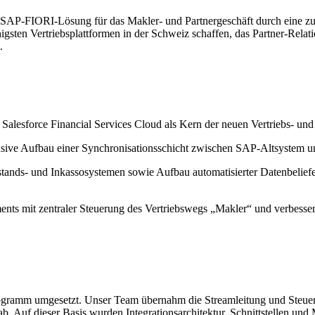
lte SAP-FIORI-Lösung für das Makler- und Partnergeschäft durch eine zu
ähigsten Vertriebsplattformen in der Schweiz schaffen, das Partner-Re
.
alesforce Financial Services Cloud als Kern der neuen Vertriebs- und
ve Aufbau einer Synchronisationsschicht zwischen SAP-Altsystem u
Bestands- und Inkassosystemen sowie Aufbau automatisierter Datenbelie
ents mit zentraler Steuerung des Vertriebswegs „Makler“ und verbesse
rogramm umgesetzt. Unser Team übernahm die Streamleitung und Steuer
ab. Auf dieser Basis wurden Integrationsarchitektur, Schnittstellen und