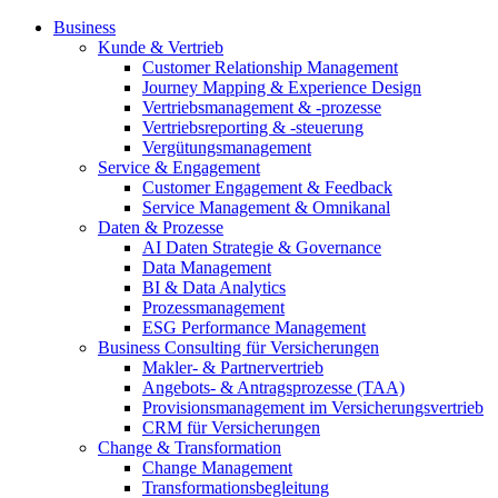
Business
Kunde & Vertrieb
Customer Relationship Management
Journey Mapping & Experience Design
Vertriebsmanagement & -prozesse
Vertriebsreporting & -steuerung
Vergütungsmanagement
Service & Engagement
Customer Engagement & Feedback
Service Management & Omnikanal
Daten & Prozesse
AI Daten Strategie & Governance
Data Management
BI & Data Analytics
Prozessmanagement
ESG Performance Management
Business Consulting für Versicherungen
Makler- & Partnervertrieb
Angebots- & Antragsprozesse (TAA)
Provisionsmanagement im Versicherungsvertrieb
CRM für Versicherungen
Change & Transformation
Change Management
Transformationsbegleitung