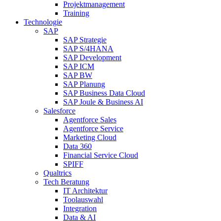
Projektmanagement
Training
Technologie
SAP
SAP Strategie
SAP S/4HANA
SAP Development
SAP ICM
SAP BW
SAP Planung
SAP Business Data Cloud
SAP Joule & Business AI
Salesforce
Agentforce Sales
Agentforce Service
Marketing Cloud
Data 360
Financial Service Cloud
SPIFF
Qualtrics
Tech Beratung
IT Architektur
Toolauswahl
Integration
Data & AI