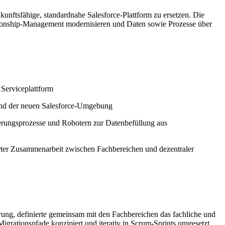
kunftsfähige, standardnahe Salesforce-Plattform zu ersetzen. Die
lationship-Management modernisieren und Daten sowie Prozesse über
 Serviceplattform
nd der neuen Salesforce-Umgebung
ferungsprozesse und Robotern zur Datenbefüllung aus
rter Zusammenarbeit zwischen Fachbereichen und dezentraler
ung, definierte gemeinsam mit den Fachbereichen das fachliche und
 Migrationspfade konzipiert und iterativ in Scrum-Sprints umgesetzt.