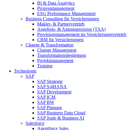
BI & Data Analytics
Prozessmanagement
ESG Performance Management
Business Consulting für Versicherungen
Makler- & Partnervertrieb
Angebots- & Antragsprozesse (TAA)
Provisionsmanagement im Versicherungsvertrieb
CRM für Versicherungen
Change & Transformation
Change Management
Transformationsbegleitung
Projektmanagement
Training
Technologie
SAP
SAP Strategie
SAP S/4HANA
SAP Development
SAP ICM
SAP BW
SAP Planung
SAP Business Data Cloud
SAP Joule & Business AI
Salesforce
Agentforce Sales