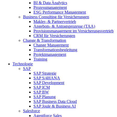
BI & Data Analytics
Prozessmanagement
ESG Performance Management
Business Consulting für Versicherungen
Makler- & Partnervertrieb
Angebots- & Antragsprozesse (TAA)
Provisionsmanagement im Versicherungsvertrieb
CRM für Versicherungen
Change & Transformation
Change Management
Transformationsbegleitung
Projektmanagement
Training
Technologie
SAP
SAP Strategie
SAP S/4HANA
SAP Development
SAP ICM
SAP BW
SAP Planung
SAP Business Data Cloud
SAP Joule & Business AI
Salesforce
Agentforce Sales