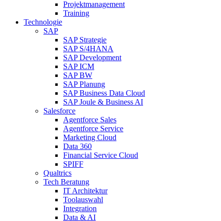
Projektmanagement
Training
Technologie
SAP
SAP Strategie
SAP S/4HANA
SAP Development
SAP ICM
SAP BW
SAP Planung
SAP Business Data Cloud
SAP Joule & Business AI
Salesforce
Agentforce Sales
Agentforce Service
Marketing Cloud
Data 360
Financial Service Cloud
SPIFF
Qualtrics
Tech Beratung
IT Architektur
Toolauswahl
Integration
Data & AI