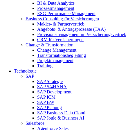
BI & Data Analytics
Prozessmanagement
ESG Performance Management
Business Consulting für Versicherungen
Makler- & Partnervertrieb
Angebots- & Antragsprozesse (TAA)
Provisionsmanagement im Versicherungsvertrieb
CRM für Versicherungen
Change & Transformation
Change Management
Transformationsbegleitung
Projektmanagement
Training
Technologie
SAP
SAP Strategie
SAP S/4HANA
SAP Development
SAP ICM
SAP BW
SAP Planung
SAP Business Data Cloud
SAP Joule & Business AI
Salesforce
Agentforce Sales