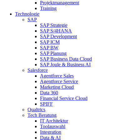
Projektmanagement
Training
Technologie
SAP
SAP Strategie
SAP S/4HANA
SAP Development
SAP ICM
SAP BW
SAP Planung
SAP Business Data Cloud
SAP Joule & Business AI
Salesforce
Agentforce Sales
Agentforce Service
Marketing Cloud
Data 360
Financial Service Cloud
SPIFF
Qualtrics
Tech Beratung
IT Architektur
Toolauswahl
Integration
Data & AI