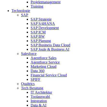
Projektmanagement
Training
Technologie
SAP
SAP Strategie
SAP S/4HANA
SAP Development
SAP ICM
SAP BW
SAP Planung
SAP Business Data Cloud
SAP Joule & Business AI
Salesforce
Agentforce Sales
Agentforce Service
Marketing Cloud
Data 360
Financial Service Cloud
SPIFF
Qualtrics
Tech Beratung
IT Architektur
Toolauswahl
Integration
Data & AI