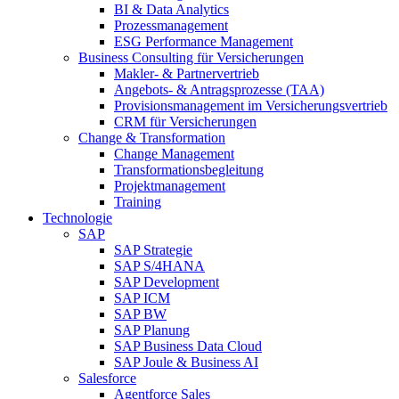
BI & Data Analytics
Prozessmanagement
ESG Performance Management
Business Consulting für Versicherungen
Makler- & Partnervertrieb
Angebots- & Antragsprozesse (TAA)
Provisionsmanagement im Versicherungsvertrieb
CRM für Versicherungen
Change & Transformation
Change Management
Transformationsbegleitung
Projektmanagement
Training
Technologie
SAP
SAP Strategie
SAP S/4HANA
SAP Development
SAP ICM
SAP BW
SAP Planung
SAP Business Data Cloud
SAP Joule & Business AI
Salesforce
Agentforce Sales