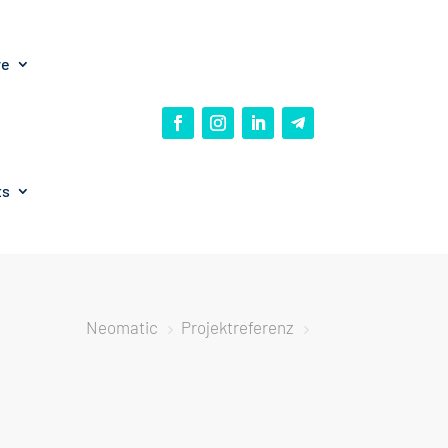
re
ts
Neomatic
Projektreferenz
5
5