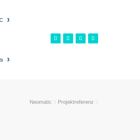
C
ts
Neomatic
Projektreferenz
5
5